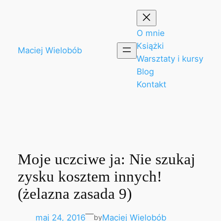
Przejdź
do
treści
O mnie
Książki
Maciej Wielobób
Warsztaty i kursy
Blog
Kontakt
Moje uczciwe ja: Nie szukaj
zysku kosztem innych!
(żelazna zasada 9)
—
maj 24, 2016
Maciej Wielobób
by