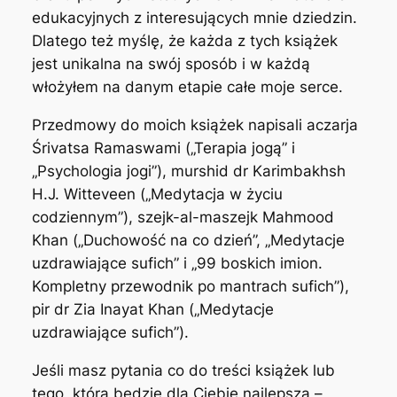
edukacyjnych z interesujących mnie dziedzin.
Dlatego też myślę, że każda z tych książek
jest unikalna na swój sposób i w każdą
włożyłem na danym etapie całe moje serce.
Przedmowy do moich książek napisali aczarja
Śrivatsa Ramaswami („Terapia jogą” i
„Psychologia jogi”), murshid dr Karimbakhsh
H.J. Witteveen („Medytacja w życiu
codziennym”), szejk-al-maszejk Mahmood
Khan („Duchowość na co dzień”, „Medytacje
uzdrawiające sufich” i „99 boskich imion.
Kompletny przewodnik po mantrach sufich”),
pir dr Zia Inayat Khan („Medytacje
uzdrawiające sufich”).
Jeśli masz pytania co do treści książek lub
tego, która będzie dla Ciebie najlepsza –