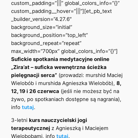
custom_padding=”|||” global_colors_info=”{}”
custom_padding__hover=”|||”][et_pb_text
_builder_version=”4.27.6″
background_size=”initial”
background_position=”top_left”
background_repeat=”repeat”
max_width=”700px” global_colors_info=”{}”]
Sufickie spotkania medytacyjne online
„Zira’at – suficka wewnętrzna ścieżka
pielęgnacji serca”
(prowadzi: murshid Maciej
Wielobób i murshida Agnieszka Wielobób),
8,
12, 19 i 26 czerwca
(jeśli nie możesz być na
żywo, po spotkaniach dostępne są nagrania),
info
tutaj
.
3-letni
kurs nauczycielski jogi
terapeutycznej
z Agnieszką i Maciejem
Wielobobami, info
tutaj
.