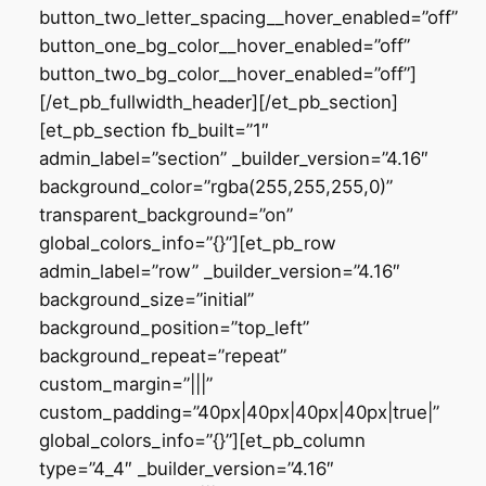
button_two_letter_spacing__hover_enabled=”off”
button_one_bg_color__hover_enabled=”off”
button_two_bg_color__hover_enabled=”off”]
[/et_pb_fullwidth_header][/et_pb_section]
[et_pb_section fb_built=”1″
admin_label=”section” _builder_version=”4.16″
background_color=”rgba(255,255,255,0)”
transparent_background=”on”
global_colors_info=”{}”][et_pb_row
admin_label=”row” _builder_version=”4.16″
background_size=”initial”
background_position=”top_left”
background_repeat=”repeat”
custom_margin=”|||”
custom_padding=”40px|40px|40px|40px|true|”
global_colors_info=”{}”][et_pb_column
type=”4_4″ _builder_version=”4.16″