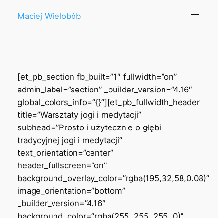
Przejdź
Maciej Wielobób
do
treści
[et_pb_section fb_built=”1″ fullwidth=”on”
admin_label=”section” _builder_version=”4.16″
global_colors_info=”{}”][et_pb_fullwidth_header
title=”Warsztaty jogi i medytacji”
subhead=”Prosto i użytecznie o głębi
tradycyjnej jogi i medytacji”
text_orientation=”center”
header_fullscreen=”on”
background_overlay_color=”rgba(195,32,58,0.08)”
image_orientation=”bottom”
_builder_version=”4.16″
background_color=”rgba(255, 255, 255, 0)”