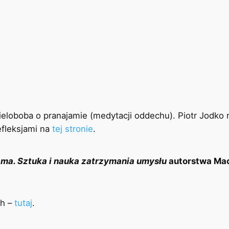
loboba o pranajamie (medytacji oddechu). Piotr Jodko n
efleksjami na
tej stronie
.
ma. Sztuka i nauka zatrzymania umysłu
autorstwa Mac
ch –
tutaj
.