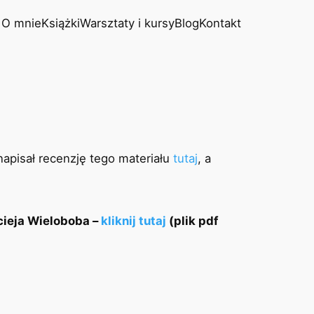
O mnie
Książki
Warsztaty i kursy
Blog
Kontakt
apisał recenzję tego materiału
tutaj
, a
ieja Wieloboba –
kliknij tutaj
(plik pdf