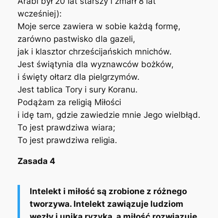
Arabi był 20 lat starszy i zmarł 8 lat
wcześniej):
Moje serce zawiera w sobie każdą formę,
zarówno pastwisko dla gazeli,
jak i klasztor chrześcijańskich mnichów.
Jest świątynia dla wyznawców bożków,
i święty ołtarz dla pielgrzymów.
Jest tablica Tory i sury Koranu.
Podążam za religią Miłości
i idę tam, gdzie zawiedzie mnie Jego wielbłąd.
To jest prawdziwa wiara;
To jest prawdziwa religia.
Zasada 4
Intelekt i miłość są zrobione z różnego
tworzywa. Intelekt zawiązuje ludziom
węzły i unika ryzyka, a miłość rozwiązuje