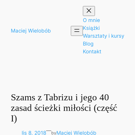
Przejdź
do
treści
O mnie
Książki
Maciej Wielobób
Warsztaty i kursy
Blog
Kontakt
Szams z Tabrizu i jego 40
zasad ścieżki miłości (część
I)
—
lis 8, 2018
Maciej Wielobób
by