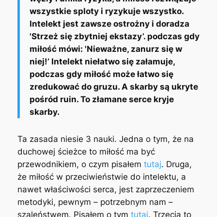
wszystkie sploty i ryzykuje wszystko.
Intelekt jest zawsze ostrożny i doradza
'Strzeż się zbytniej ekstazy’. podczas gdy
miłość mówi: 'Nieważne, zanurz się w
niej!’ Intelekt niełatwo się załamuje,
podczas gdy miłość może łatwo się
zredukować do gruzu. A skarby są ukryte
pośród ruin. To złamane serce kryje
skarby.
Ta zasada niesie 3 nauki. Jedna o tym, że na
duchowej ścieżce to miłość ma być
przewodnikiem, o czym pisałem
tutaj
. Druga,
że miłość w przeciwieństwie do intelektu, a
nawet właściwości serca, jest zaprzeczeniem
metodyki, pewnym – potrzebnym nam –
szaleństwem. Pisałem o tym
tutaj
. Trzecia to