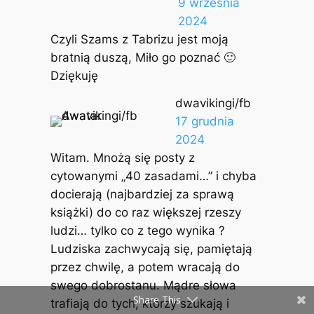
9 września
2024
Czyli Szams z Tabrizu jest moją
bratnią duszą, Miło go poznać 🙂
Dziękuję
dwavikingi/fb
17 grudnia
2024
Witam. Mnożą się posty z
cytowanymi „40 zasadami…” i chyba
docierają (najbardziej za sprawą
książki) do co raz większej rzeszy
ludzi… tylko co z tego wynika ?
Ludziska zachwycają się, pamiętają
przez chwilę, a potem wracają do
swego dobrostanu. Mądre słowa
Share This
trafiają do tych, którzy szukają i