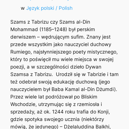
w
Język polski / Polish
Szams z Tabrizu czy Szams al-Din
Mohammad (1185–1248) był perskim
derwiszem – wędrującym sufim. Znany jest
przede wszystkim jako nauczyciel duchowy
Rumiego, najsłynniejszego poety mistycznego,
który to poświęcił mu wiele miejsca w swojej
poezji, a w szczególności dzieło
Dywan
Szamsa z Tabrizu
. Urodził się w Tabrizie i tam
też odebrał swoją edukację duchową (jego
nauczycielem był Baba Kamal al-Din Dżumdi).
Przez wiele lat podróżował po Bliskim
Wschodzie, utrzymując się z rzemiosła i
sprzedaży, aż ok. 1244 roku trafia do Konji,
gdzie spotyka swojego ucznia (niektórzy
mówią, że jedynego) – Dżelaluddina Balkhi,