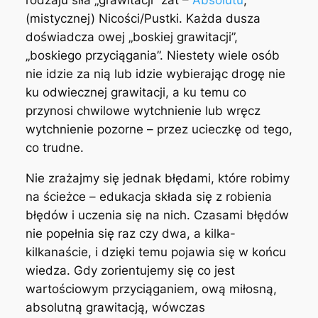
rodzaju siła „grawitacji”
zat
–
Absolutu
,
(mistycznej) Nicości/Pustki. Każda dusza
doświadcza owej „boskiej grawitacji”,
„boskiego przyciągania”. Niestety wiele osób
nie idzie za nią lub idzie wybierając drogę nie
ku odwiecznej grawitacji, a ku temu co
przynosi chwilowe wytchnienie lub wręcz
wytchnienie pozorne – przez ucieczkę od tego,
co trudne.
Nie zrażajmy się jednak błędami, które robimy
na ścieżce – edukacja składa się z robienia
błędów i uczenia się na nich. Czasami błędów
nie popełnia się raz czy dwa, a kilka-
kilkanaście, i dzięki temu pojawia się w końcu
wiedza. Gdy zorientujemy się co jest
wartościowym przyciąganiem, ową miłosną,
absolutną grawitacją, wówczas