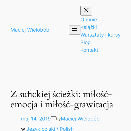
Przejdź
do
treści
O mnie
Książki
Maciej Wielobób
Warsztaty i kursy
Blog
Kontakt
Z sufickiej ścieżki: miłość-
emocja i miłość-grawitacja
—
maj 14, 2019
Maciej Wielobób
by
w
Język polski / Polish