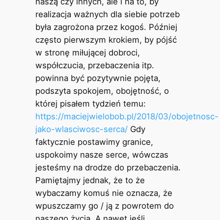
naszą czy innych, ale i na to, by
realizacja ważnych dla siebie potrzeb
była zagrożona przez kogoś. Później
często pierwszym krokiem, by pójść
w stronę miłującej dobroci,
współczucia, przebaczenia itp.
powinna być pozytywnie pojęta,
podszyta spokojem, obojętność, o
której pisałem tydzień temu:
https://maciejwielobob.pl/2018/03/obojetnosc-
jako-wlasciwosc-serca/
Gdy
faktycznie postawimy granice,
uspokoimy nasze serce, wówczas
jesteśmy na drodze do przebaczenia.
Pamiętajmy jednak, że to że
wybaczamy komuś nie oznacza, że
wpuszczamy go / ją z powrotem do
naszego życia. A nawet jeśli