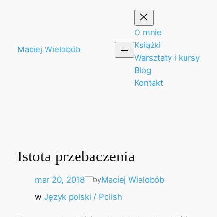
Przejdź
do
treści
O mnie
Książki
Maciej Wielobób
Warsztaty i kursy
Blog
Kontakt
Istota przebaczenia
—
mar 20, 2018
Maciej Wielobób
by
w
Język polski / Polish