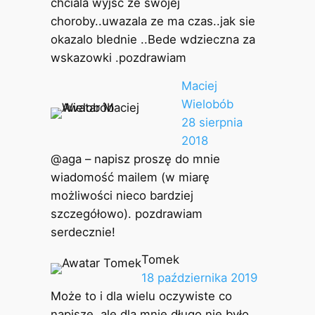
chciala wyjsc ze swojej
choroby..uwazala ze ma czas..jak sie
okazalo blednie ..Bede wdzieczna za
wskazowki .pozdrawiam
Maciej
Wielobób
28 sierpnia
2018
@aga – napisz proszę do mnie
wiadomość mailem (w miarę
możliwości nieco bardziej
szczegółowo). pozdrawiam
serdecznie!
Tomek
18 października 2019
Może to i dla wielu oczywiste co
napiszę, ale dla mnie długo nie było,