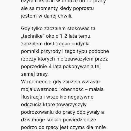
czytam ksiazki w drodze do i z pracy
ale sa momenty kiedy poprostu
jestem w danej chwili.
Gdy tylko zaczalem stosowac ta
„technike” okolo 1-2 lata temu
zaczalem dostrzegac budynki,
pomniki przyrody i tego typu podobne
rzeczy ktorych nie zauwazylem przez
poprzednie 4 lata pokonywania tej
samej trasy.
W momencie gdy zaczela wzrastc
moja uwaznosc i obecnosc – malala
flustracja i wszelkie negatywne
odczucia ktore towarzyszyly
podrozowaniu do pracy odplywaly a
dzis moge smialo powiedziec ze
podrzo do rpacy jest czyms dla mnie