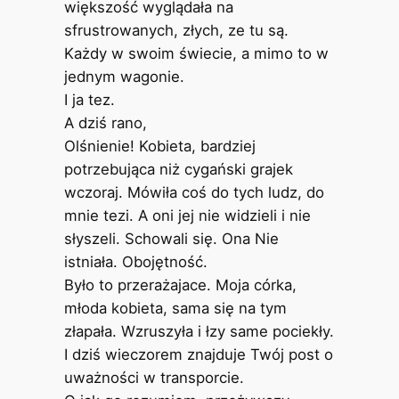
większość wyglądała na
sfrustrowanych, złych, ze tu są.
Każdy w swoim świecie, a mimo to w
jednym wagonie.
I ja tez.
A dziś rano,
Olśnienie! Kobieta, bardziej
potrzebująca niż cygański grajek
wczoraj. Mówiła coś do tych ludz, do
mnie tezi. A oni jej nie widzieli i nie
słyszeli. Schowali się. Ona Nie
istniała. Obojętność.
Było to przerażajace. Moja córka,
młoda kobieta, sama się na tym
złapała. Wzruszyła i łzy same pociekły.
I dziś wieczorem znajduje Twój post o
uważności w transporcie.