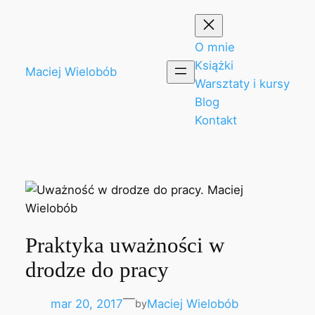
Przejdź
do
treści
O mnie
Książki
Maciej Wielobób
Warsztaty i kursy
Blog
Kontakt
Praktyka uważności w
drodze do pracy
—
mar 20, 2017
Maciej Wielobób
by