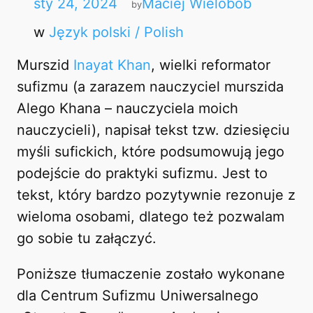
sty 24, 2024
Maciej Wielobób
by
w
Język polski / Polish
Murszid
Inayat Khan
, wielki reformator
sufizmu (a zarazem nauczyciel murszida
Alego Khana – nauczyciela moich
nauczycieli), napisał tekst tzw. dziesięciu
myśli sufickich, które podsumowują jego
podejście do praktyki sufizmu. Jest to
tekst, który bardzo pozytywnie rezonuje z
wieloma osobami, dlatego też pozwalam
go sobie tu załączyć.
Poniższe tłumaczenie zostało wykonane
dla Centrum Sufizmu Uniwersalnego