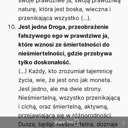
swoje prawdziwe ja, swoją prawdziwą
naturę, która jest boska, wieczna i
przenikająca wszystko (…).
Jest jedna Droga, przeobrażenie
fałszywego ego w prawdziwe ja,
które wznosi ze śmiertelności do
nieśmiertelności, gdzie przebywa
tylko doskonałość.
(…) Każdy, kto zrozumiał tajemnicę
życia, wie, że jest ono jak moneta.
Jest jedno, ale ma dwie strony.
Nieśmiertelną, wszystko przenikającą
i cichą, oraz śmiertelną, aktywną,
przejawiającą się w różnorodności.
Share This
Dusza, będąc nieśmiertelna, doznaje