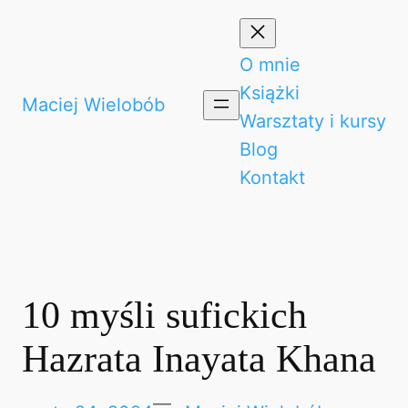
Przejdź
do
O mnie
treści
Książki
Maciej Wielobób
Warsztaty i kursy
Blog
Kontakt
10 myśli sufickich
Hazrata Inayata Khana
—