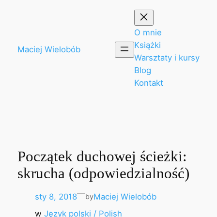
Przejdź
do
treści
O mnie
Książki
Maciej Wielobób
Warsztaty i kursy
Blog
Kontakt
Początek duchowej ścieżki:
skrucha (odpowiedzialność)
—
sty 8, 2018
Maciej Wielobób
by
w
Język polski / Polish