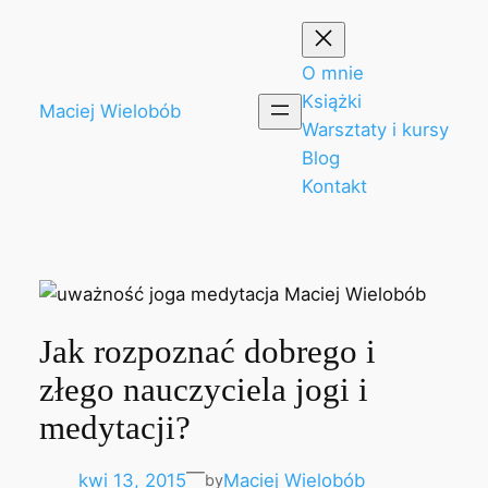
Przejdź
do
treści
O mnie
Książki
Maciej Wielobób
Warsztaty i kursy
Blog
Kontakt
Jak rozpoznać dobrego i
złego nauczyciela jogi i
medytacji?
—
kwi 13, 2015
Maciej Wielobób
by