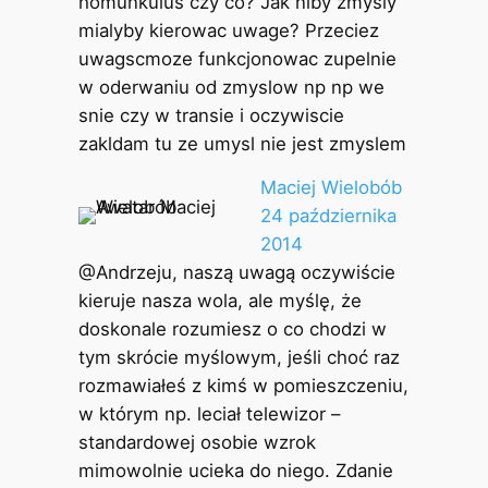
homunkulus czy co? Jak niby zmysly
mialyby kierowac uwage? Przeciez
uwagscmoze funkcjonowac zupelnie
w oderwaniu od zmyslow np np we
snie czy w transie i oczywiscie
zakldam tu ze umysl nie jest zmyslem
Maciej Wielobób
24 października
2014
@Andrzeju, naszą uwagą oczywiście
kieruje nasza wola, ale myślę, że
doskonale rozumiesz o co chodzi w
tym skrócie myślowym, jeśli choć raz
rozmawiałeś z kimś w pomieszczeniu,
w którym np. leciał telewizor –
standardowej osobie wzrok
mimowolnie ucieka do niego. Zdanie