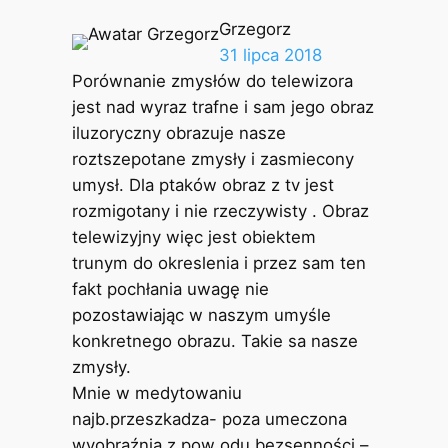
Grzegorz
31 lipca 2018
Porównanie zmysłów do telewizora
jest nad wyraz trafne i sam jego obraz
iluzoryczny obrazuje nasze
roztszepotane zmysły i zasmiecony
umysł. Dla ptaków obraz z tv jest
rozmigotany i nie rzeczywisty . Obraz
telewizyjny więc jest obiektem
trunym do okreslenia i przez sam ten
fakt pochłania uwagę nie
pozostawiając w naszym umyśle
konkretnego obrazu. Takie sa nasze
zmysły.
Mnie w medytowaniu
najb.przeszkadza- poza umeczona
wyobraźnią z pow odu bezsenności –