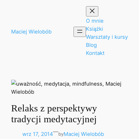
Przejdź
do
treści
O mnie
Książki
Maciej Wielobób
Warsztaty i kursy
Blog
Kontakt
Relaks z perspektywy
tradycji medytacyjnej
—
wrz 17, 2014
Maciej Wielobób
by