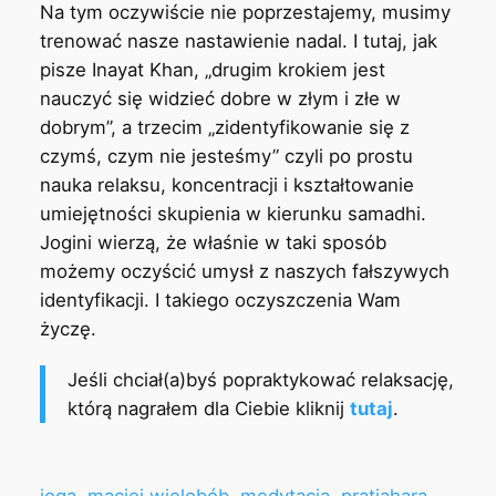
Na tym oczywiście nie poprzestajemy, musimy
trenować nasze nastawienie nadal. I tutaj, jak
pisze Inayat Khan, „drugim krokiem jest
nauczyć się widzieć dobre w złym i złe w
dobrym”, a trzecim „zidentyfikowanie się z
czymś, czym nie jesteśmy” czyli po prostu
nauka relaksu, koncentracji i kształtowanie
umiejętności skupienia w kierunku samadhi.
Jogini wierzą, że właśnie w taki sposób
możemy oczyścić umysł z naszych fałszywych
identyfikacji. I takiego oczyszczenia Wam
życzę.
Jeśli chciał(a)byś popraktykować relaksację,
którą nagrałem dla Ciebie kliknij
tutaj
.
joga
maciej wielobób
medytacja
pratjahara