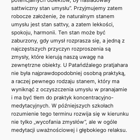
potencjalnych obiektów, by naśladowały
sattwiczny stan umysłu”. Przyjmujemy zatem
robocze założenie, że naturalnym stanem
umysłu jest stan sattvy, a zatem lekkości,
spokoju, harmonii. Ten stan może być
zaburzony, gdy umysł rozprasza się, a jedną z
najczęstszych przyczyn rozproszenia są
zmysły, które kierują naszą uwagę na
zewnętrzne obiekty. U Patańdźalego pratjahara
nie była najprawdopodobniej osobną praktyką,
a raczej pewnego rodzaju stanem, który ma
wyniknąć z oczyszczenia umysłu w pranajamie
i ma być tłem do praktyk koncentracyjno-
medytacyjnych. W późniejszych szkołach
rozumienie tego terminu rozwija się w kierunku
nie tylko „wycofania zmysłów”, ale w ogóle
medytacji uważnościowej i głębokiego relaksu.