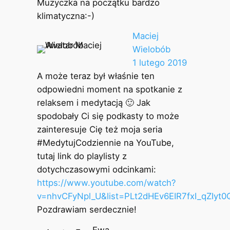
Muzyczka na początku bardzo
klimatyczna:-)
Maciej
Wielobób
1 lutego 2019
A może teraz był właśnie ten
odpowiedni moment na spotkanie z
relaksem i medytacją 🙂 Jak
spodobały Ci się podkasty to może
zainteresuje Cię też moja seria
#MedytujCodziennie na YouTube,
tutaj link do playlisty z
dotychczasowymi odcinkami:
https://www.youtube.com/watch?
v=nhvCFyNpl_U&list=PLt2dHEv6EIR7fxI_qZIyt
Pozdrawiam serdecznie!
Ewa