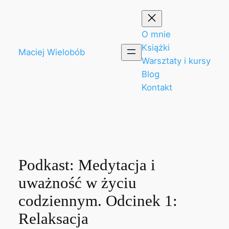
Przejdź
do
treści
O mnie
Książki
Maciej Wielobób
Warsztaty i kursy
Blog
Kontakt
Podkast: Medytacja i
uważność w życiu
codziennym. Odcinek 1:
Relaksacja