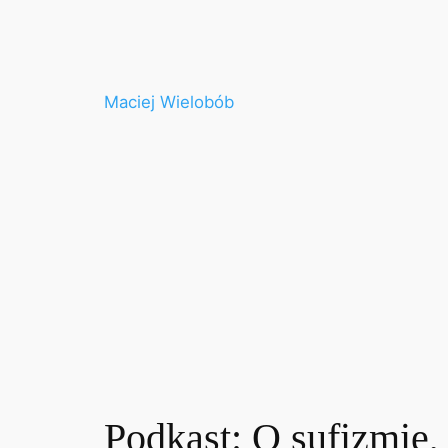
Przejdź
do
treści
Maciej Wielobób
Podkast: O sufizmie, 