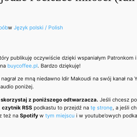
bób
w
Język polski / Polish
óry publikuję oczywiście dzięki wspaniałym Patronkom i 
 na
buycoffee.pl
. Bardzo dziękuję!
ą nagrał ze mną niedawno Idir Makoudi na swój kanał n
 audio poniżej.
u skorzystaj z poniższego odtwarzacza.
Jeśli chcesz po
z
czytnik RSS
podkastu to przejdź na
tę stronę
, a jeśli 
z też na
Spotify
w
tym miejscu
i w youtube’owych podk