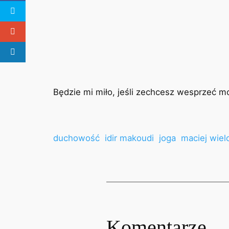
Będzie mi miło, jeśli zechcesz wesprzeć m
duchowość
idir makoudi
joga
maciej wiel
Komentarze