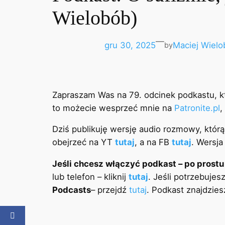
Wielobób)
—
gru 30, 2025
Maciej Wielo
by
Zapraszam Was na 79. odcinek podkastu, kt
to możecie wesprzeć mnie na
Patronite.pl
,
Dziś publikuję wersję audio rozmowy, któr
obejrzeć na YT
tutaj
, a na FB
tutaj
. Wersja
Jeśli chcesz włączyć podkast – po prost
lub telefon – kliknij
tutaj
. Jeśli potrzebujes
Podcasts
– przejdź
tutaj
. Podkast znajdzies