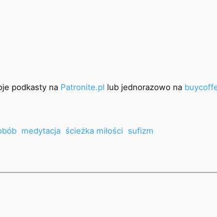
oje podkasty na
Patronite.pl
lub jednorazowo na
buycoffe
obób
medytacja
ścieżka miłości
sufizm