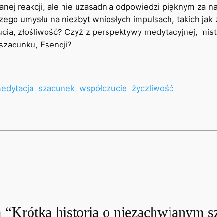
nej reakcji, ale nie uzasadnia odpowiedzi pięknym za 
szego umysłu na niezbyt wniosłych impulsach, takich j
ucia, złośliwość? Czyż z perspektywy medytacyjnej, mi
szacunku, Esencji?
edytacja
szacunek
współczucie
życzliwość
 “Krótka historia o niezachwianym s