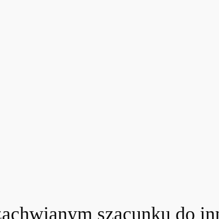
iezachwianym szacunku do i