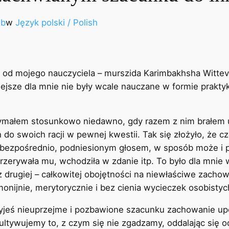
ób
w
Język polski / Polish
się od mojego nauczyciela – murszida Karimbakhsha Witt
iejsze dla mnie nie były wcale nauczane w formie praktyk
trzymałem stosunkowo niedawno, gdy razem z nim brałem
do swoich racji w pewnej kwestii. Tak się złożyło, że c
 bezpośrednio, podniesionym głosem, w sposób może i prz
rzerywała mu, wchodziła w zdanie itp. To było dla mnie
 a z drugiej – całkowitej obojętności na niewłaściwe zach
onijnie, merytorycznie i bez cienia wycieczek osobistych
yjeś nieuprzejme i pozbawione szacunku zachowanie upo
ultywujemy to, z czym się nie zgadzamy, oddalając się 